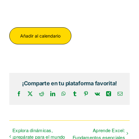
Itinerarios
Mediateca
Añadir al calendario
Contacto
Buscar:
¡Comparte en tu plataforma favorita!
Facebook
X
Reddit
LinkedIn
WhatsApp
Tumblr
Pinterest
Vk
Xing
Correo
electrón
Explora dinámicas,
Aprende Excel:
¡prepárate para el mundo
Fundamentos esenciales