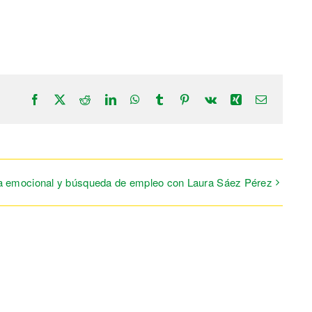
Facebook
X
Reddit
LinkedIn
WhatsApp
Tumblr
Pinterest
Vk
Xing
Correo
electrónic
cia emocional y búsqueda de empleo con Laura Sáez Pérez