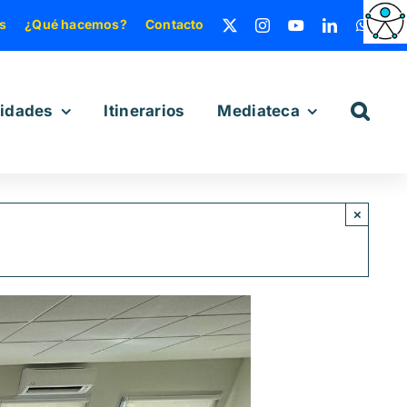
s
¿Qué hacemos?
Contacto
vidades
Itinerarios
Mediateca
×