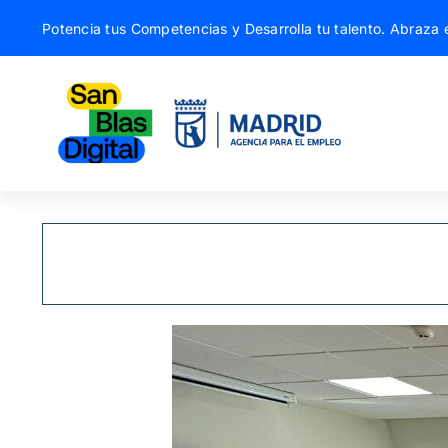
Saltar
Potencia tus Competencias y Desarrolla tu talento. Abraza e
al
contenido