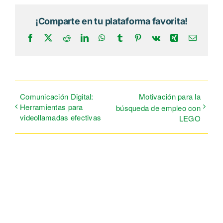
¡Comparte en tu plataforma favorita!
Facebook
X
Reddit
LinkedIn
WhatsApp
Tumblr
Pinterest
Vk
Xing
Correo
electrón
Comunicación Digital:
Motivación para la
Herramientas para
búsqueda de empleo con
videollamadas efectivas
LEGO