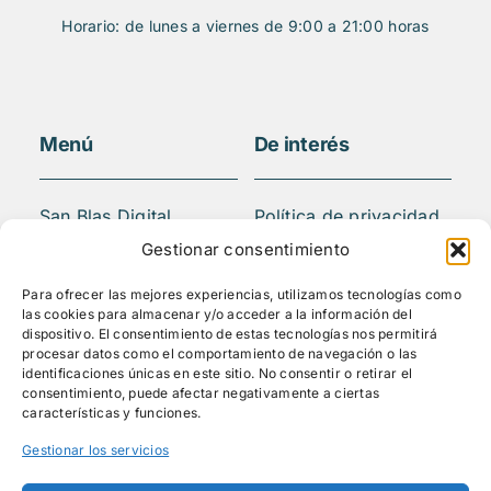
Horario: de lunes a viernes de 9:00 a 21:00 horas
Menú
De interés
San Blas Digital
Política de privacidad
Quiénes somos
Aviso legal
Gestionar consentimiento
¿Qué hacemos?
FAQS
Para ofrecer las mejores experiencias, utilizamos tecnologías como
Actividades
las cookies para almacenar y/o acceder a la información del
Blog
dispositivo. El consentimiento de estas tecnologías nos permitirá
procesar datos como el comportamiento de navegación o las
Mediateca
identificaciones únicas en este sitio. No consentir o retirar el
Contacto
consentimiento, puede afectar negativamente a ciertas
características y funciones.
Gestionar los servicios
Síguenos