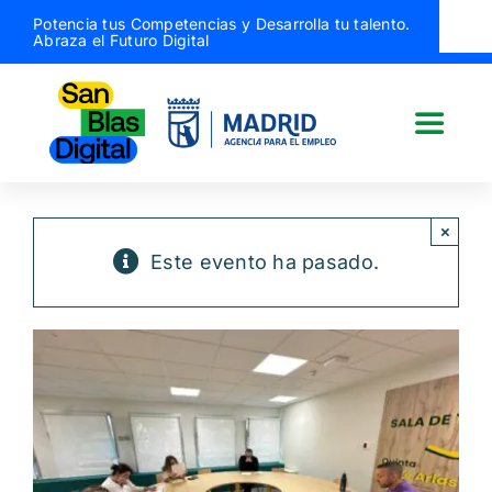
Saltar
Potencia tus Competencias y Desarrolla tu talento.
Abraza el Futuro Digital
al
contenido
Toggle
Naviga
San Blas Digital
×
Este evento ha pasado.
Quiénes somos
¿Qué hacemos?
Actividades