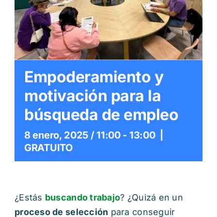
Itinerarios
Mediateca
Contacto
Empoderamiento y
motivación para la
Buscar:
búsqueda de empleo
8 enero, 2025 / 11:00
-
13:00
|
GRATUITO
¿Estás
buscando trabajo
? ¿Quizá en un
proceso de selección
para conseguir