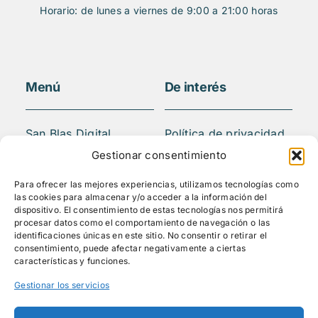
Horario: de lunes a viernes de 9:00 a 21:00 horas
Menú
De interés
San Blas Digital
Política de privacidad
Quiénes somos
Aviso legal
Gestionar consentimiento
¿Qué hacemos?
FAQS
Para ofrecer las mejores experiencias, utilizamos tecnologías como
Actividades
las cookies para almacenar y/o acceder a la información del
Blog
dispositivo. El consentimiento de estas tecnologías nos permitirá
procesar datos como el comportamiento de navegación o las
Mediateca
identificaciones únicas en este sitio. No consentir o retirar el
Contacto
consentimiento, puede afectar negativamente a ciertas
características y funciones.
Gestionar los servicios
Síguenos