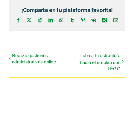
¡Comparte en tu plataforma favorita!
Facebook
X
Reddit
LinkedIn
WhatsApp
Tumblr
Pinterest
Vk
Xing
Correo
electrón
Realiza gestiones
Trabaja tu estructura
administrativas online
hacia el empleo con
LEGO