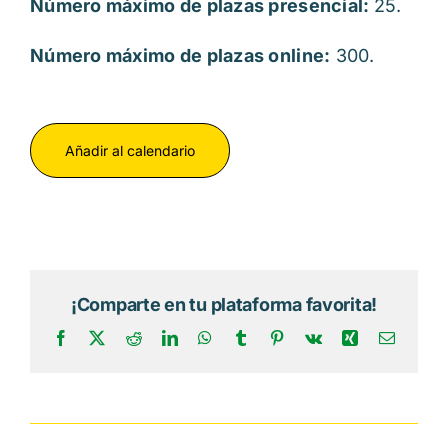
Número máximo de plazas presencial:
25.
Número máximo de plazas online:
300.
Añadir al calendario
¡Comparte en tu plataforma favorita!
Facebook
X
Reddit
LinkedIn
WhatsApp
Tumblr
Pinterest
Vk
Xing
Correo
electrón