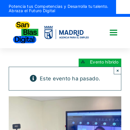
Saltar
Potencia tus Competencias y Desarrolla tu talento.
Abraza el Futuro Digital
al
contenido
Toggle
Naviga
San Blas Digital
×
Quiénes somos
Este evento ha pasado.
¿Qué hacemos?
Actividades