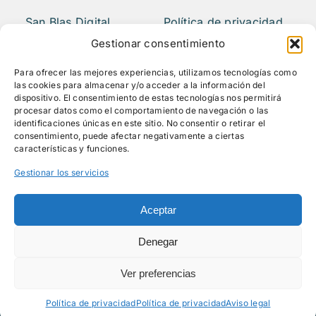
San Blas Digital
Política de privacidad
Quiénes somos
Aviso legal
Gestionar consentimiento
¿Qué hacemos?
FAQS
Para ofrecer las mejores experiencias, utilizamos tecnologías como
Actividades
las cookies para almacenar y/o acceder a la información del
Blog
dispositivo. El consentimiento de estas tecnologías nos permitirá
procesar datos como el comportamiento de navegación o las
Mediateca
identificaciones únicas en este sitio. No consentir o retirar el
Contacto
consentimiento, puede afectar negativamente a ciertas
características y funciones.
Gestionar los servicios
Síguenos
Aceptar
Denegar
Ver preferencias
© Todos los derechos reservados - 2026 |
Ayuntamiento de Madrid
Política de privacidad
Política de privacidad
Aviso legal