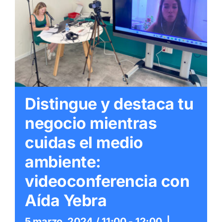
Itinerarios
Mediateca
Contacto
Buscar:
Distingue y destaca tu
negocio mientras
cuidas el medio
ambiente:
videoconferencia con
Aída Yebra
5 marzo, 2024 / 11:00
-
12:00
|