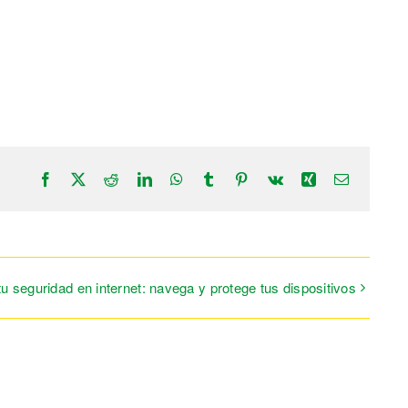
Facebook
X
Reddit
LinkedIn
WhatsApp
Tumblr
Pinterest
Vk
Xing
Correo
electrónic
tu seguridad en internet: navega y protege tus dispositivos