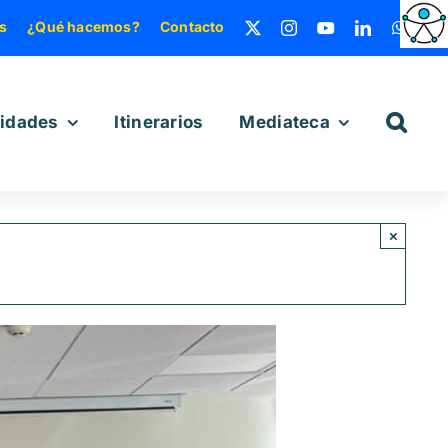
s
¿Qué hacemos?
Contacto
vidades
Itinerarios
Mediateca
×