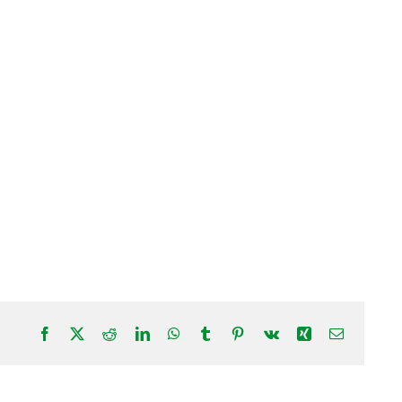
Facebook
X
Reddit
LinkedIn
WhatsApp
Tumblr
Pinterest
Vk
Xing
Correo
electrónic