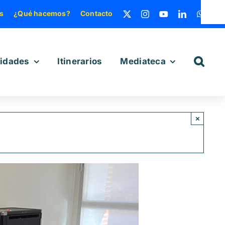
s
¿Qué hacemos?
Contacto
vidades
Itinerarios
Mediateca
×