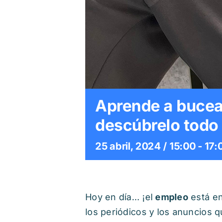
Aprende a bucea
descúbrelo todo
25 abril, 2024 / 15:00
-
17:
Hoy en día… ¡el
empleo
está e
los periódicos y los anuncios